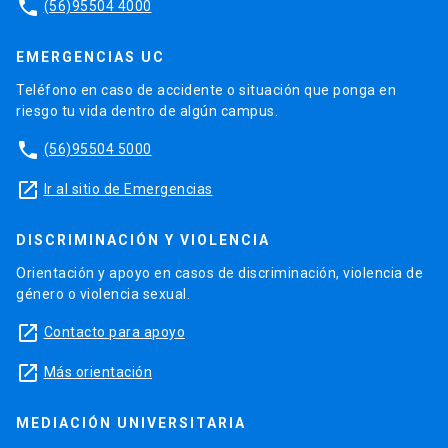
phone
(56)95504 4000
EMERGENCIAS UC
Teléfono en caso de accidente o situación que ponga en
riesgo tu vida dentro de algún campus.
phone
(56)95504 5000
launch
Ir al sitio de Emergencias
DISCRIMINACIÓN Y VIOLENCIA
Orientación y apoyo en casos de discriminación, violencia de
género o violencia sexual.
launch
Contacto para apoyo
launch
Más orientación
MEDIACIÓN UNIVERSITARIA