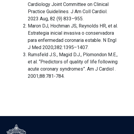
Cardiology Joint Committee on Clinical
Practice Guidelines. J Am Coll Cardiol.
2023 Aug, 82 (9) 833–955.​
Maron DJ, Hochman JS, Reynolds HR, et al.
Estrategia inicial invasiva o conservadora
para enfermedad coronaria estable. N Engl
J Med 2020;382:1395–1407.​
Rumsfeld J.S., Magid D.J., Plomondon M.E.,
et al. “Predictors of quality of life following
acute coronary syndromes”. Am J Cardiol .
2001;88:781-784.