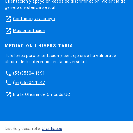
Orientación y apoyo en casos de discriminación, violencia de
género o violencia sexual.
launch
Contacto para apoyo
launch
Más orientación
MEDIACIÓN UNIVERSITARIA
Teléfonos para orientación y consejo si se ha vulnerado
alguno de tus derechos en la universidad.
phone
(56)95504 1691
phone
(56)95504 1247
launch
Ir a la Oficina de Ombuds UC
Diseño y desarrollo:
Urantiacos