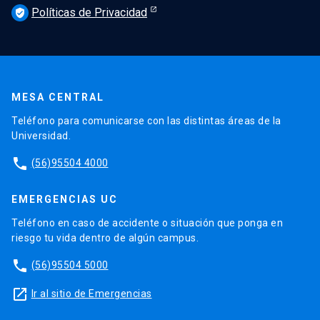
Políticas de Privacidad
verified_user
MESA CENTRAL
Teléfono para comunicarse con las distintas áreas de la
Universidad.
phone
(56)95504 4000
EMERGENCIAS UC
Teléfono en caso de accidente o situación que ponga en
riesgo tu vida dentro de algún campus.
phone
(56)95504 5000
launch
Ir al sitio de Emergencias