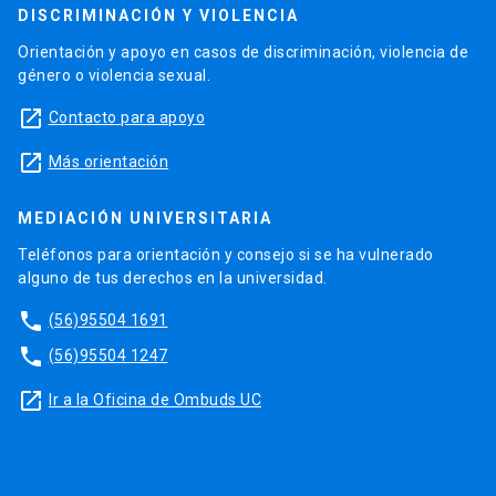
DISCRIMINACIÓN Y VIOLENCIA
Orientación y apoyo en casos de discriminación, violencia de
género o violencia sexual.
launch
Contacto para apoyo
launch
Más orientación
MEDIACIÓN UNIVERSITARIA
Teléfonos para orientación y consejo si se ha vulnerado
alguno de tus derechos en la universidad.
phone
(56)95504 1691
phone
(56)95504 1247
launch
Ir a la Oficina de Ombuds UC