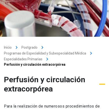
keyboard_arrow_right
keyboard_arrow_right
Inicio
Postgrado
keyboard_arrow_right
Programas de Especialidad y Subespecialidad Médica
keyboard_arrow_right
Especialidades Primarias
Perfusión y circulación extracorpórea
Perfusión y circulación
extracorpórea
Para la realización de numerosos procedimientos de