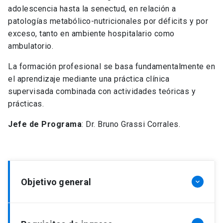
adolescencia hasta la senectud, en relación a
patologías metabólico-nutricionales por déficits y por
exceso, tanto en ambiente hospitalario como
ambulatorio.
La formación profesional se basa fundamentalmente en
el aprendizaje mediante una práctica clínica
supervisada combinada con actividades teóricas y
prácticas.
Jefe de Programa
: Dr. Bruno Grassi Corrales.
Objetivo general
keyboard_arrow_down
Los especialistas egresados del Programa serán