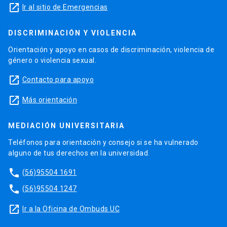
launch
Ir al sitio de Emergencias
DISCRIMINACIÓN Y VIOLENCIA
Orientación y apoyo en casos de discriminación, violencia de
género o violencia sexual.
launch
Contacto para apoyo
launch
Más orientación
MEDIACIÓN UNIVERSITARIA
Teléfonos para orientación y consejo si se ha vulnerado
alguno de tus derechos en la universidad.
phone
(56)95504 1691
phone
(56)95504 1247
launch
Ir a la Oficina de Ombuds UC