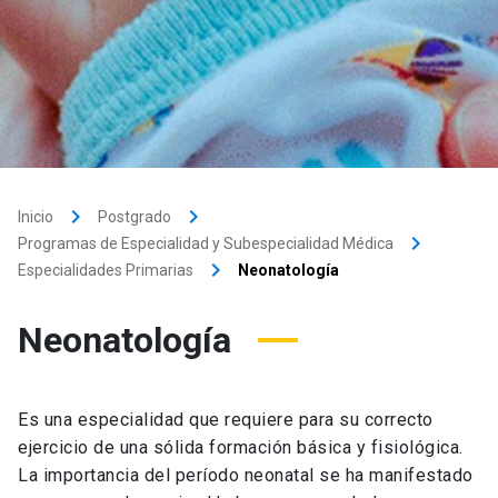
keyboard_arrow_right
keyboard_arrow_right
Inicio
Postgrado
keyboard_arrow_right
Programas de Especialidad y Subespecialidad Médica
keyboard_arrow_right
Especialidades Primarias
Neonatología
Neonatología
Es una especialidad que requiere para su correcto
ejercicio de una sólida formación básica y fisiológica.
La importancia del período neonatal se ha manifestado