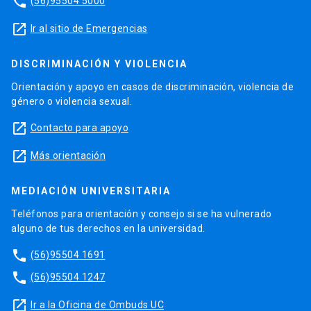
phone
(56)95504 5000
launch
Ir al sitio de Emergencias
DISCRIMINACIÓN Y VIOLENCIA
Orientación y apoyo en casos de discriminación, violencia de
género o violencia sexual.
launch
Contacto para apoyo
launch
Más orientación
MEDIACIÓN UNIVERSITARIA
Teléfonos para orientación y consejo si se ha vulnerado
alguno de tus derechos en la universidad.
phone
(56)95504 1691
phone
(56)95504 1247
launch
Ir a la Oficina de Ombuds UC