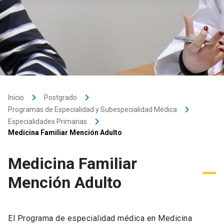
keyboard_arrow_right
keyboard_arrow_right
Inicio
Postgrado
keyboard_arrow_right
Programas de Especialidad y Subespecialidad Médica
keyboard_arrow_right
Especialidades Primarias
Medicina Familiar Mención Adulto
Medicina Familiar
Mención Adulto
El Programa de especialidad médica en Medicina