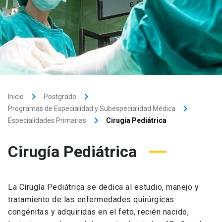
keyboard_arrow_right
keyboard_arrow_right
Inicio
Postgrado
keyboard_arrow_right
Programas de Especialidad y Subespecialidad Médica
keyboard_arrow_right
Especialidades Primarias
Cirugía Pediátrica
Cirugía Pediátrica
La Cirugía Pediátrica se dedica al estudio, manejo y
tratamiento de las enfermedades quirúrgicas
congénitas y adquiridas en el feto, recién nacido,