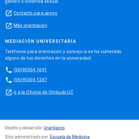
género o violencia sexual.
launch
Contacto para apoyo
launch
Más orientación
MEDIACIÓN UNIVERSITARIA
Teléfonos para orientación y consejo si se ha vulnerado
alguno de tus derechos en la universidad.
phone
(56)95504 1691
phone
(56)95504 1247
launch
Ir a la Oficina de Ombuds UC
Diseño y desarrollo:
Urantiacos
Sitio administrado por:
Escuela de Medicina