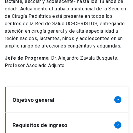
lactante, escolar y adolescente- hasta los 18 años de
edad-. Actualmente el trabajo asistencial de la Sección
de Cirugía Pediátrica está presente en todos los
centros de la Red de Salud UC-CHRISTUS, entregando
atención en cirugía general y de alta especialidad a
recién nacidos, lactantes, niños y adolescentes en un
amplio rango de afecciones congénitas y adquiridas.
Jefe de Programa
: Dr. Alejandro Zavala Busquets.
Profesor Asociado Adjunto.
Objetivo general
keyboard_arrow_down
Formar cirujanos pediátricos de excelencia,
Requisitos de ingreso
keyboard_arrow_down
capaces de conocer la historia natural, etiología,