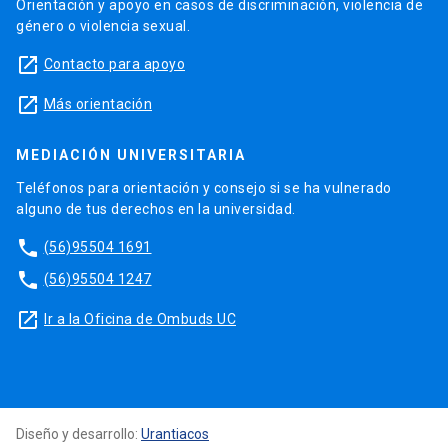
Orientación y apoyo en casos de discriminación, violencia de
género o violencia sexual.
launch
Contacto para apoyo
launch
Más orientación
MEDIACIÓN UNIVERSITARIA
Teléfonos para orientación y consejo si se ha vulnerado
alguno de tus derechos en la universidad.
phone
(56)95504 1691
phone
(56)95504 1247
launch
Ir a la Oficina de Ombuds UC
Diseño y desarrollo:
Urantiacos