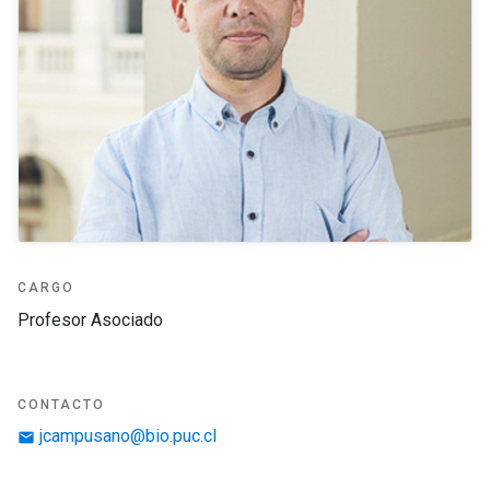
CARGO
Profesor Asociado
CONTACTO
jcampusano@bio.puc.cl
email