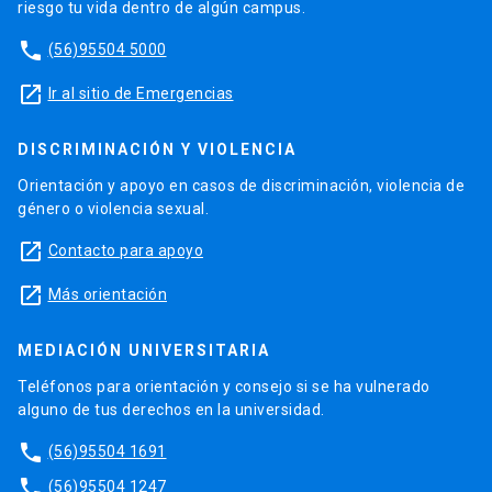
riesgo tu vida dentro de algún campus.
phone
(56)95504 5000
launch
Ir al sitio de Emergencias
DISCRIMINACIÓN Y VIOLENCIA
Orientación y apoyo en casos de discriminación, violencia de
género o violencia sexual.
launch
Contacto para apoyo
launch
Más orientación
MEDIACIÓN UNIVERSITARIA
Teléfonos para orientación y consejo si se ha vulnerado
alguno de tus derechos en la universidad.
phone
(56)95504 1691
phone
(56)95504 1247