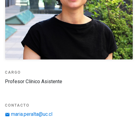
CARGO
Profesor Clínico Asistente
CONTACTO
maria.peralta@uc.cl
email