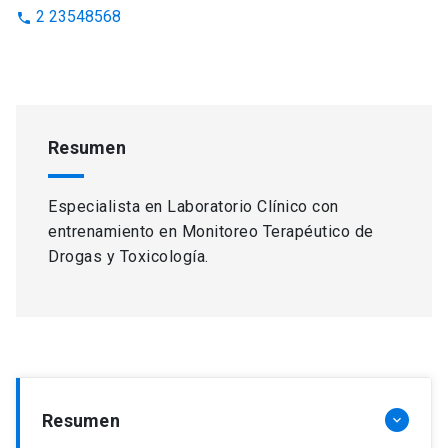
2 23548568
phone
Resumen
Especialista en Laboratorio Clínico con
entrenamiento en Monitoreo Terapéutico de
Drogas y Toxicología.
Resumen
keyboard_arrow_down