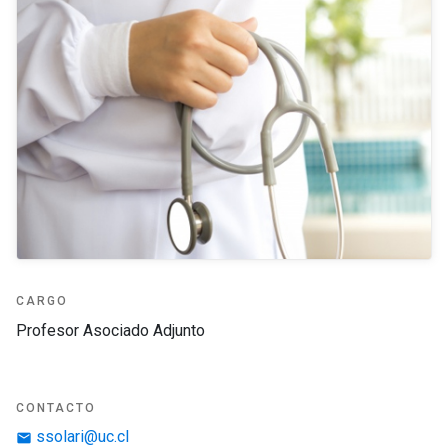
CARGO
Profesor Asociado Adjunto
CONTACTO
ssolari@uc.cl
email