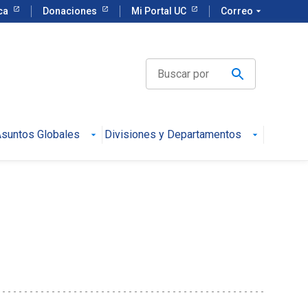
eca
Donaciones
Mi Portal UC
Correo
arrow_drop_down
suntos Globales
Divisiones y Departamentos