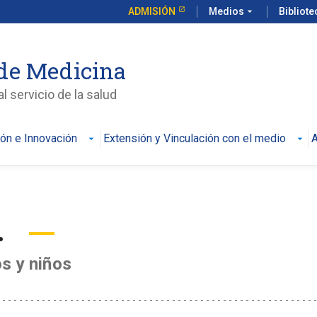
ADMISIÓN
Medios
arrow_drop_down
Bibliot
de Medicina
l servicio de la salud
ión e Innovación
Extensión y Vinculación con el medio
A
.
os y niños