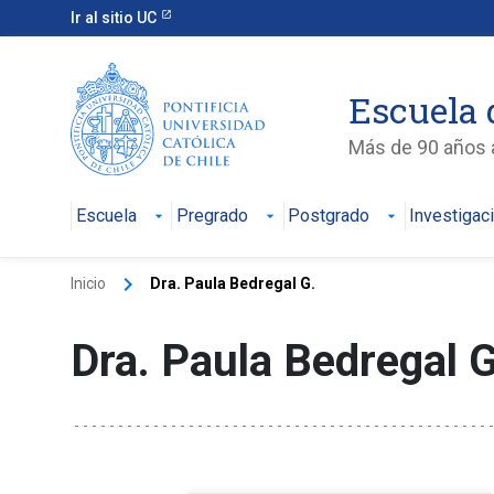
Ir al sitio UC
Escuela 
Más de 90 años a
Escuela
Pregrado
Postgrado
Investigac
keyboard_arrow_right
Inicio
Dra. Paula Bedregal G.
Dra. Paula Bedregal 