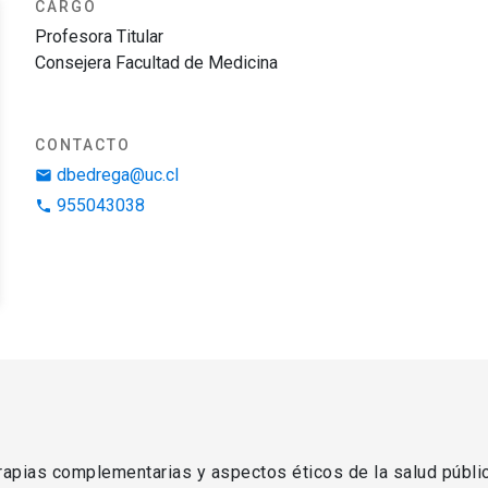
CARGO
Profesora Titular
Consejera Facultad de Medicina
CONTACTO
dbedrega@uc.cl
email
955043038
phone
erapias complementarias y aspectos éticos de la salud públic