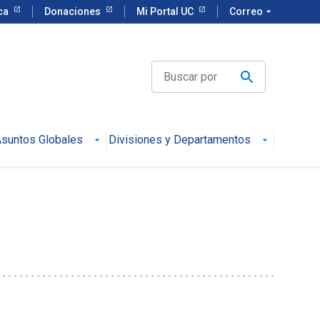
eca
Donaciones
Mi Portal UC
Correo
arrow_drop_down
suntos Globales
Divisiones y Departamentos