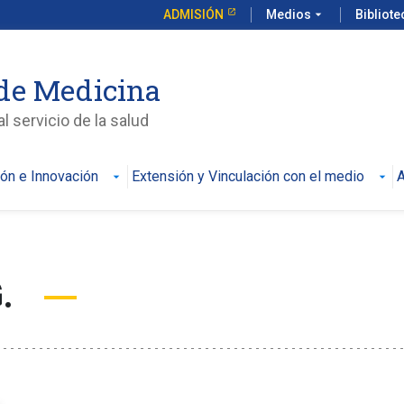
ADMISIÓN
Medios
arrow_drop_down
Bibliot
de Medicina
l servicio de la salud
ión e Innovación
Extensión y Vinculación con el medio
A
G.