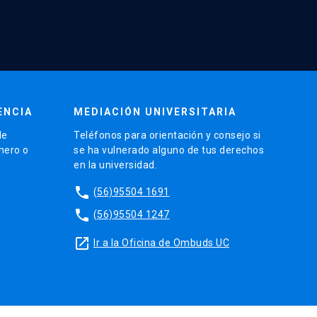
 Co-investigador. 2012-2014.
plinaria de familia para el Chile
ra la detección de niños, niñas y
gal.2013-2014.
ENCIA
MEDIACIÓN UNIVERSITARIA
otosí, Bolivia. Apoyo en
de
Teléfonos para orientación y consejo si
3-2014.
énero o
se ha vulnerado alguno de tus derechos
en la universidad.
uación e innovación en las
phone
(56)95504 1691
phone
(56)95504 1247
 Visión de adolescentes
launch
Ir a la Oficina de Ombuds UC
ón de adolescentes portadores de
5.
de ruta de acompañamiento al