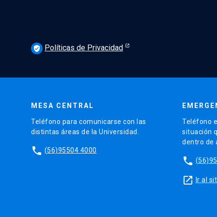
Políticas de Privacidad
verified_user
MESA CENTRAL
EMERGE
Teléfono para comunicarse con las
Teléfono e
distintas áreas de la Universidad.
situación 
dentro de
phone
(56)95504 4000
phone
(56)9
launch
Ir al 