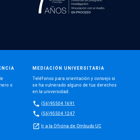
ENCIA
MEDIACIÓN UNIVERSITARIA
de
Teléfonos para orientación y consejo si
énero o
se ha vulnerado alguno de tus derechos
en la universidad.
phone
(56)95504 1691
phone
(56)95504 1247
launch
Ir a la Oficina de Ombuds UC