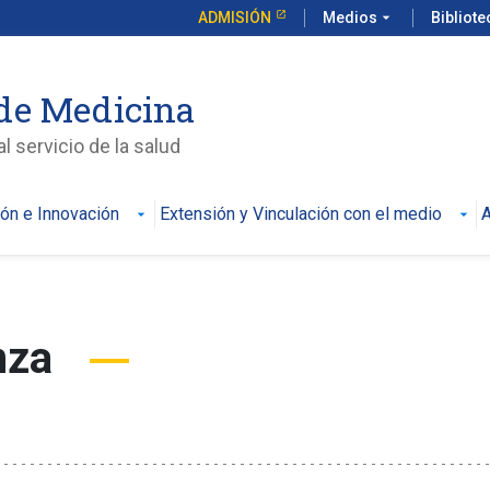
ADMISIÓN
Medios
arrow_drop_down
Bibliot
de Medicina
l servicio de la salud
ión e Innovación
Extensión y Vinculación con el medio
A
unza