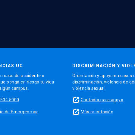
NCIAS UC
DISCRIMINACIÓN Y VIOL
n caso de accidente o
Orientación y apoyo en casos 
que ponga en riesgo tu vida
discriminación, violencia de g
 algún campus.
violencia sexual.
launch
5504 5000
Contacto para apoyo
launch
sitio de Emergencias
Más orientación