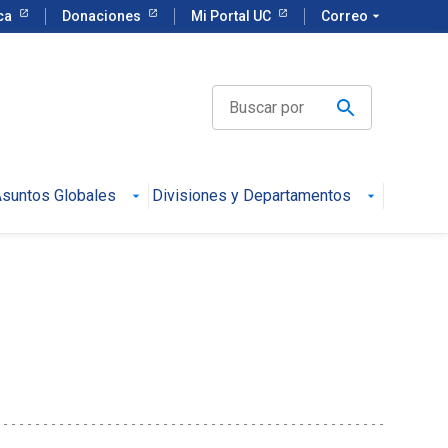
eca
Donaciones
Mi Portal UC
Correo
arrow_drop_down
suntos Globales
Divisiones y Departamentos