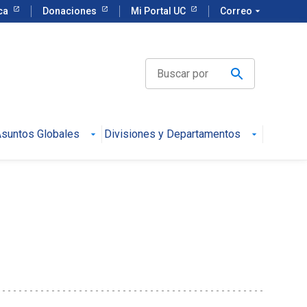
eca
Donaciones
Mi Portal UC
Correo
arrow_drop_down
suntos Globales
Divisiones y Departamentos