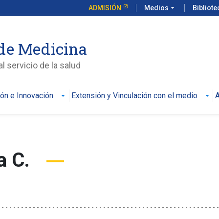
ADMISIÓN
Medios
arrow_drop_down
Bibliot
de Medicina
l servicio de la salud
ión e Innovación
Extensión y Vinculación con el medio
A
a C.