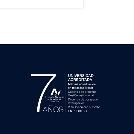
s especiales en la atención de
2024-2026).
sgo para prematurez?
e Down