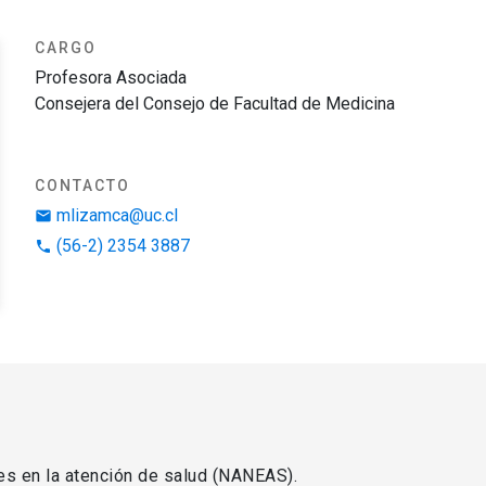
CARGO
Profesora Asociada
Consejera del Consejo de Facultad de Medicina
CONTACTO
mlizamca@uc.cl
email
(56-2) 2354 3887
phone
s en la atención de salud (NANEAS).