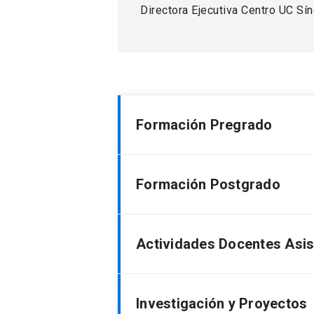
Directora Ejecutiva Centro UC S
Formación Pregrado
Medicina – Pontificia Universidad 
Formación Postgrado
Pediatría – Pontificia Universidad
Actividades Docentes Asis
Docente curso “Mi Rol en la Cul
Investigación y Proyectos