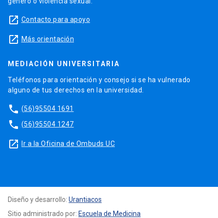
género o violencia sexual.
launch
Contacto para apoyo
launch
Más orientación
MEDIACIÓN UNIVERSITARIA
Teléfonos para orientación y consejo si se ha vulnerado
alguno de tus derechos en la universidad.
phone
(56)95504 1691
phone
(56)95504 1247
launch
Ir a la Oficina de Ombuds UC
Diseño y desarrollo:
Urantiacos
Sitio administrado por:
Escuela de Medicina