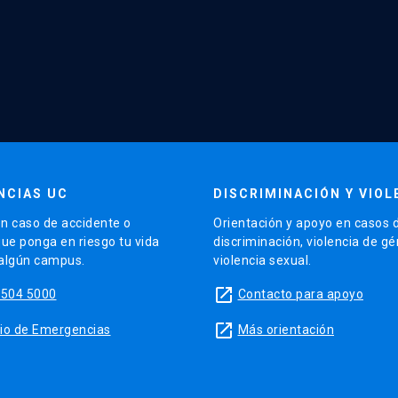
NCIAS UC
DISCRIMINACIÓN Y VIOL
n caso de accidente o
Orientación y apoyo en casos 
que ponga en riesgo tu vida
discriminación, violencia de g
 algún campus.
violencia sexual.
launch
5504 5000
Contacto para apoyo
launch
sitio de Emergencias
Más orientación