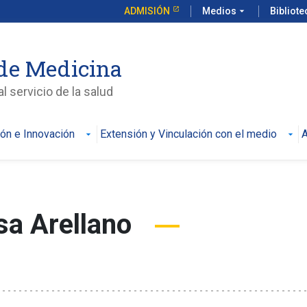
ADMISIÓN
Medios
arrow_drop_down
Bibliot
de Medicina
l servicio de la salud
ión e Innovación
Extensión y Vinculación con el medio
A
osa Arellano