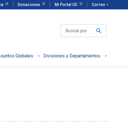
eca
Donaciones
Mi Portal UC
Correo
arrow_drop_down
suntos Globales
Divisiones y Departamentos