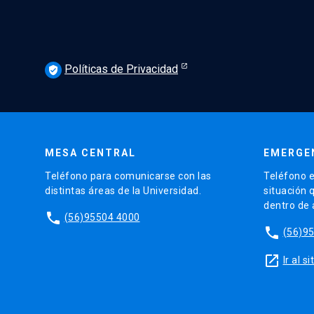
Políticas de Privacidad
verified_user
MESA CENTRAL
EMERGE
Teléfono para comunicarse con las
Teléfono e
distintas áreas de la Universidad.
situación 
dentro de
phone
(56)95504 4000
phone
(56)9
launch
Ir al 