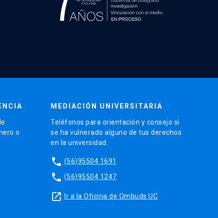
ENCIA
MEDIACIÓN UNIVERSITARIA
de
Teléfonos para orientación y consejo si
énero o
se ha vulnerado alguno de tus derechos
en la universidad.
phone
(56)95504 1691
phone
(56)95504 1247
launch
Ir a la Oficina de Ombuds UC