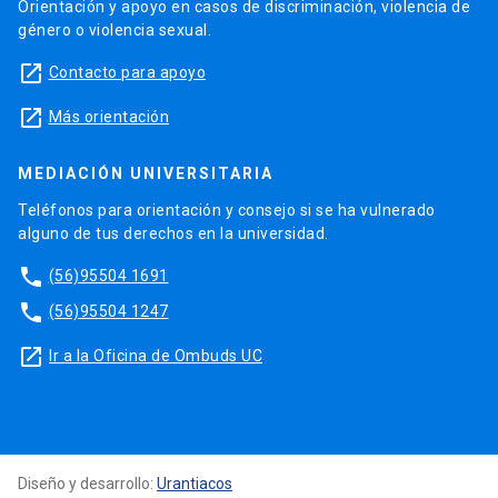
Orientación y apoyo en casos de discriminación, violencia de
género o violencia sexual.
launch
Contacto para apoyo
launch
Más orientación
MEDIACIÓN UNIVERSITARIA
Teléfonos para orientación y consejo si se ha vulnerado
alguno de tus derechos en la universidad.
phone
(56)95504 1691
phone
(56)95504 1247
launch
Ir a la Oficina de Ombuds UC
Diseño y desarrollo:
Urantiacos