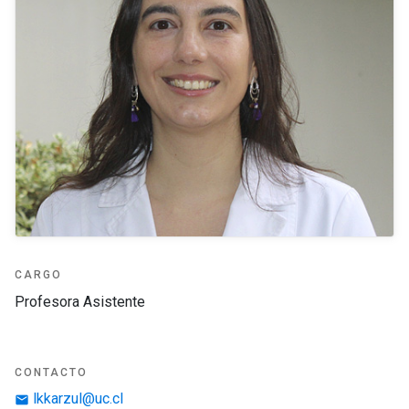
CARGO
Profesora Asistente
CONTACTO
lkkarzul@uc.cl
email