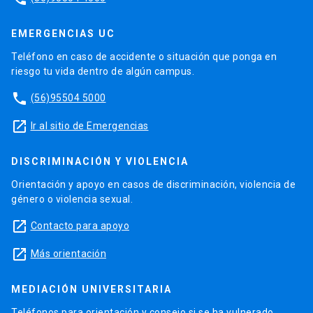
EMERGENCIAS UC
Teléfono en caso de accidente o situación que ponga en
riesgo tu vida dentro de algún campus.
phone
(56)95504 5000
launch
Ir al sitio de Emergencias
DISCRIMINACIÓN Y VIOLENCIA
Orientación y apoyo en casos de discriminación, violencia de
género o violencia sexual.
launch
Contacto para apoyo
launch
Más orientación
MEDIACIÓN UNIVERSITARIA
Teléfonos para orientación y consejo si se ha vulnerado