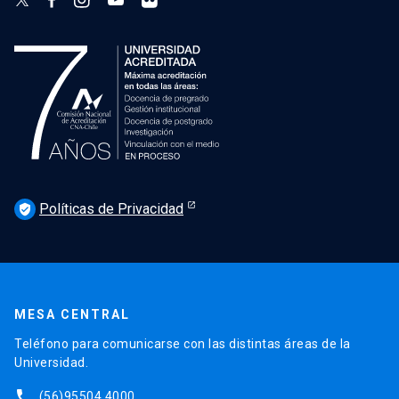
Políticas de Privacidad
verified_user
MESA CENTRAL
Teléfono para comunicarse con las distintas áreas de la
Universidad.
phone
(56)95504 4000