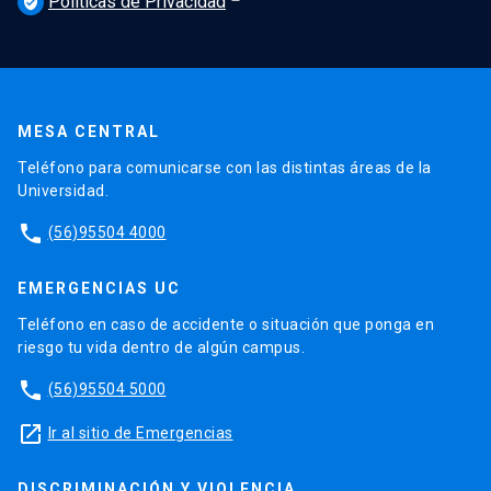
Políticas de Privacidad
verified_user
MESA CENTRAL
Teléfono para comunicarse con las distintas áreas de la
Universidad.
phone
(56)95504 4000
EMERGENCIAS UC
Teléfono en caso de accidente o situación que ponga en
riesgo tu vida dentro de algún campus.
phone
(56)95504 5000
launch
Ir al sitio de Emergencias
DISCRIMINACIÓN Y VIOLENCIA