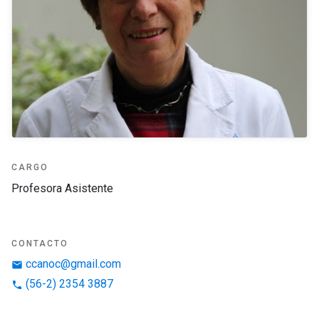
CARGO
Profesora Asistente
CONTACTO
ccanoc@gmail.com
email
(56-2) 2354 3887
phone