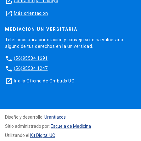
launch
Contacto para apoyo
launch
Más orientación
MEDIACIÓN UNIVERSITARIA
Teléfonos para orientación y consejo si se ha vulnerado
alguno de tus derechos en la universidad.
phone
(56)95504 1691
phone
(56)95504 1247
launch
Ir a la Oficina de Ombuds UC
Diseño y desarrollo:
Urantiacos
Sitio administrado por:
Escuela de Medicina
Utilizando el
Kit Digital UC