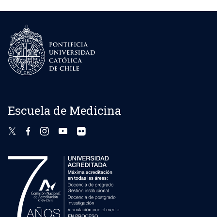
Pontificia Universidad de Chile.
histopatológico definitivo en el tratamiento
quirúrgico de los queratoquistes. Rev Esp Cir Oral
Actividades docentes asistenciales, internado
Maxilofac. 2021;43(4):149-155
odontología 6° año.
2021: Ramírez S. Hernán, Rojas C. Francisco,
Docencia clínica en programa de especialidad
Teuber L. Cristián, Foncea R. Camila, Goñi E.
en Cirugía y Traumatología Buco Maxilofacial
Ignacio, Vargas D. Álex. Tratamiento de la
osteonecrosis de los maxilares asociada a
medicamentos: Enfoque médico-quirúrgico de
Escuela de Medicina
estadios II y III. Rev. Otorrinolaringol. Cir. Cabeza
Cuello. 2021 Sep ; 81( 3 ): 359-368.
2020: Teuber C, Foncea C, Rojas F, Von
Bischhoffshausen K, Goñi I, Vargas A, et al .
Prevalencia de osteonecrosis de los maxilares
asociada a medicamentos en pacientes tratados
con bifosfonatos intravenosos: análisis
epidemiológico en Centro del Cáncer – Red de
Salud UC-CHRISTUS. Rev. Otorrinolaringol. Cir.