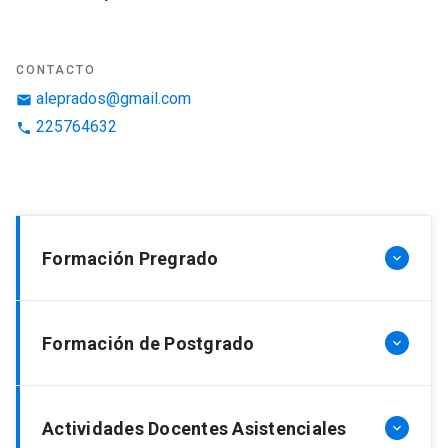
CONTACTO
aleprados@gmail.com
email
225764632
phone
Formación Pregrado
keyboard_arrow_down
Medicina – Pontificia Universidad Católica de
Formación de Postgrado
keyboard_arrow_down
Chile
Pediatría – Pontificia Universidad Católica de
Actividades Docentes Asistenciales
keyboard_arrow_down
Chile