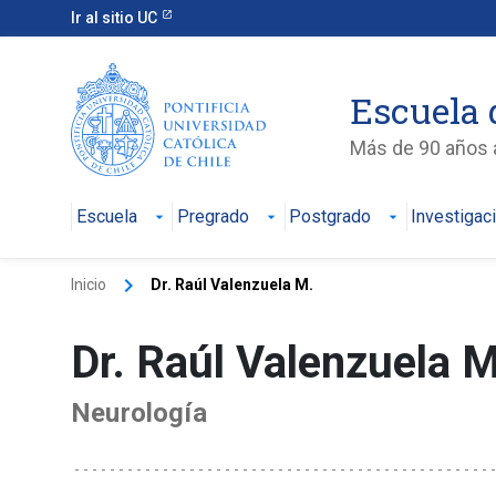
Ir al sitio UC
Escuela 
Más de 90 años a
Escuela
Pregrado
Postgrado
Investigac
keyboard_arrow_right
Inicio
Dr. Raúl Valenzuela M.
Dr. Raúl Valenzuela 
Neurología