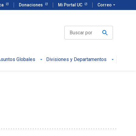
eca
Donaciones
Mi Portal UC
Correo
arrow_drop_down
suntos Globales
Divisiones y Departamentos