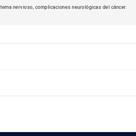
tema nervioso, complicaciones neurológicas del cáncer.
niversidad Católica de Chile
Católica de Chile
zo un Clinical Fellowship en Neuro-oncología en el Massacu