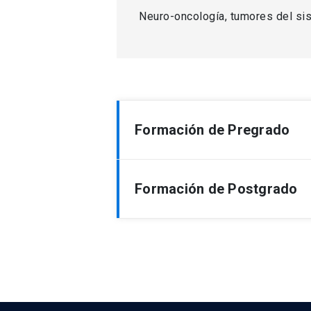
Neuro-oncología, tumores del sis
Formación de Pregrado
Médico-cirujano de la Pontificia U
Formación de Postgrado
Neurólogo, Pontificia Universidad 
Neuro-oncología en EEUU donde hi
Medical School (1992-1994).