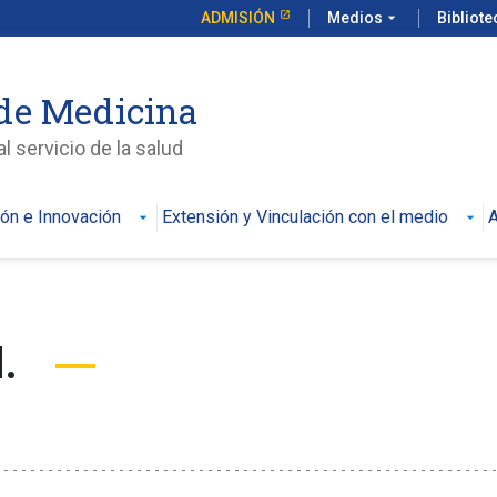
ADMISIÓN
Medios
arrow_drop_down
Bibliot
de Medicina
l servicio de la salud
ión e Innovación
Extensión y Vinculación con el medio
A
M.