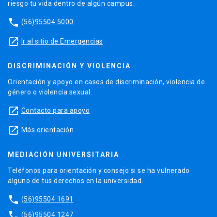
riesgo tu vida dentro de algún campus.
phone
(56)95504 5000
launch
Ir al sitio de Emergencias
DISCRIMINACIÓN Y VIOLENCIA
Orientación y apoyo en casos de discriminación, violencia de
género o violencia sexual.
launch
Contacto para apoyo
launch
Más orientación
MEDIACIÓN UNIVERSITARIA
Teléfonos para orientación y consejo si se ha vulnerado
alguno de tus derechos en la universidad.
phone
(56)95504 1691
phone
(56)95504 1247