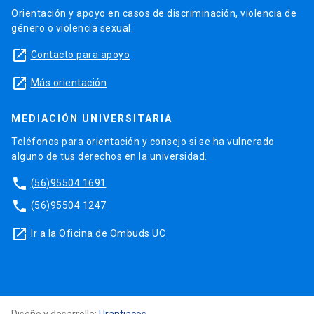
Orientación y apoyo en casos de discriminación, violencia de
Evaluación de costo efectividad del tratamiento
género o violencia sexual.
con fingolimod en pacientes con esclerosis
launch
Contacto para apoyo
múltiple 2012-13.
launch
Más orientación
Revisión sistemática de la evidencia de costo-
efectividad para los tratamientos de la infección
MEDIACIÓN UNIVERSITARIA
crónica por Virus Hepatitis C Investigador
Principal Financiamiento: MSD, 2013-14.
Teléfonos para orientación y consejo si se ha vulnerado
alguno de tus derechos en la universidad.
Revisión sistemática de la evidencia de costo-
phone
(56)95504 1691
efectividad en la vacunación para la infección por
virus papiloma humano. Investigador Principal.
phone
(56)95504 1247
Financiamiento MSD 2013-14.
launch
Ir a la Oficina de Ombuds UC
Costo-efectividad e impacto presupuestal de
Daclatasvir/Asunaprevir para el tratamiento de la
infección crónica por Virus Hepatitis C.