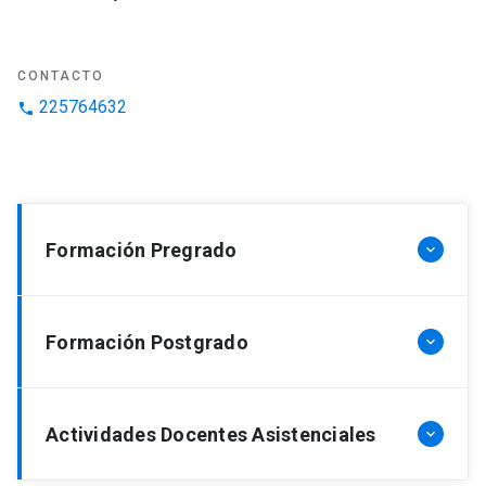
CONTACTO
225764632
phone
Formación Pregrado
keyboard_arrow_down
Formación Postgrado
keyboard_arrow_down
Actividades Docentes Asistenciales
keyboard_arrow_down