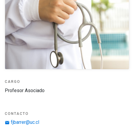
CARGO
Profesor Asociado
CONTACTO
fjbarrer@uc.cl
email