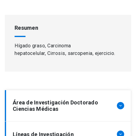
Resumen
Hígado graso, Carcinoma
hepatocelular, Cirrosis, sarcopenia, ejercicio.
Área de Investigación Doctorado
keyboard_arrow_down
Ciencias Médicas
Cáncer
Líneas de Investigación
keyboard_arrow_down