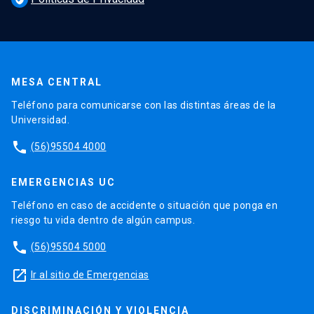
acid synthesis and circulating levels of
fibroblast growth factor 19. Ann Hepatol.
2015 Sep-Oct;14(5):710-21. PMID:
26256900.
MESA CENTRAL
Teléfono para comunicarse con las distintas áreas de la
Universidad.
phone
(56)95504 4000
EMERGENCIAS UC
Teléfono en caso de accidente o situación que ponga en
riesgo tu vida dentro de algún campus.
phone
(56)95504 5000
launch
Ir al sitio de Emergencias
DISCRIMINACIÓN Y VIOLENCIA