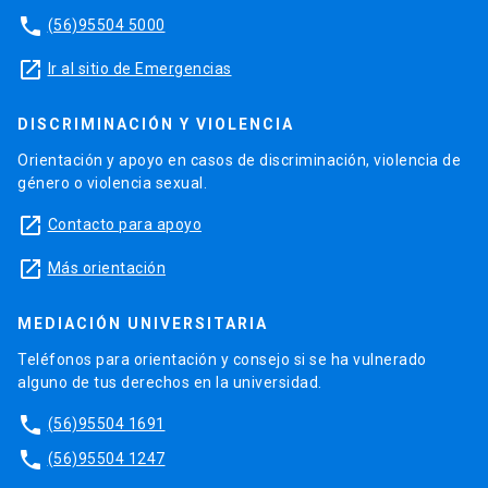
phone
(56)95504 5000
launch
Ir al sitio de Emergencias
DISCRIMINACIÓN Y VIOLENCIA
Orientación y apoyo en casos de discriminación, violencia de
género o violencia sexual.
launch
Contacto para apoyo
launch
Más orientación
MEDIACIÓN UNIVERSITARIA
Teléfonos para orientación y consejo si se ha vulnerado
alguno de tus derechos en la universidad.
phone
(56)95504 1691
phone
(56)95504 1247