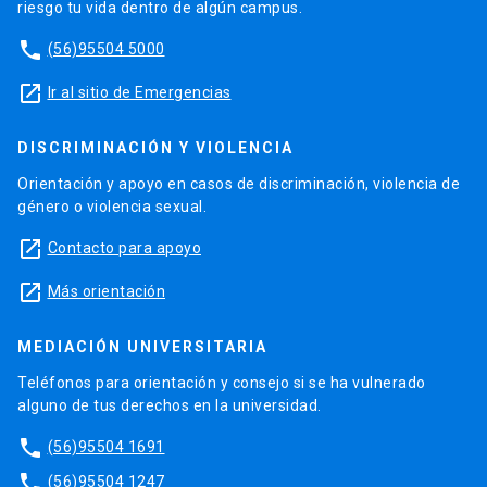
riesgo tu vida dentro de algún campus.
phone
(56)95504 5000
launch
Ir al sitio de Emergencias
DISCRIMINACIÓN Y VIOLENCIA
Orientación y apoyo en casos de discriminación, violencia de
género o violencia sexual.
launch
Contacto para apoyo
launch
Más orientación
MEDIACIÓN UNIVERSITARIA
Teléfonos para orientación y consejo si se ha vulnerado
alguno de tus derechos en la universidad.
phone
(56)95504 1691
phone
(56)95504 1247