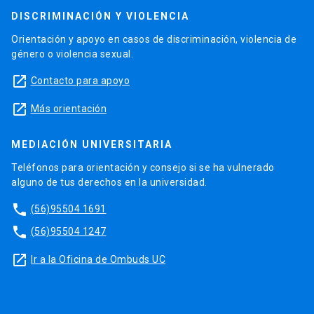
DISCRIMINACIÓN Y VIOLENCIA
Orientación y apoyo en casos de discriminación, violencia de
género o violencia sexual.
launch
Contacto para apoyo
launch
Más orientación
MEDIACIÓN UNIVERSITARIA
Teléfonos para orientación y consejo si se ha vulnerado
alguno de tus derechos en la universidad.
phone
(56)95504 1691
phone
(56)95504 1247
launch
Ir a la Oficina de Ombuds UC