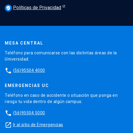
Políticas de Privacidad
verified_user
MESA CENTRAL
Teléfono para comunicarse con las distintas áreas de la
Universidad.
phone
(56)95504 4000
EMERGENCIAS UC
Teléfono en caso de accidente o situación que ponga en
riesgo tu vida dentro de algún campus.
phone
(56)95504 5000
launch
Ir al sitio de Emergencias