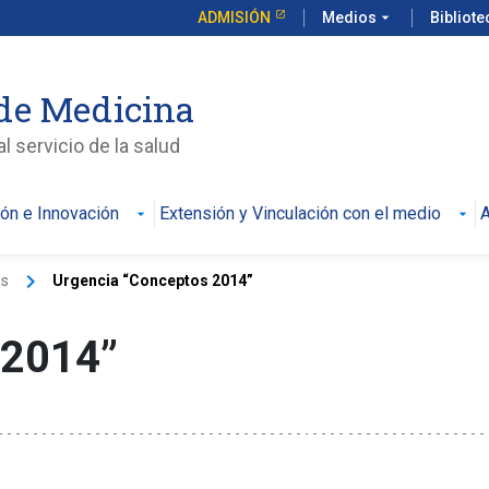
ADMISIÓN
Medios
arrow_drop_down
Bibliot
de Medicina
l servicio de la salud
ión e Innovación
Extensión y Vinculación con el medio
A
keyboard_arrow_right
as
Urgencia “Conceptos 2014”
 2014”