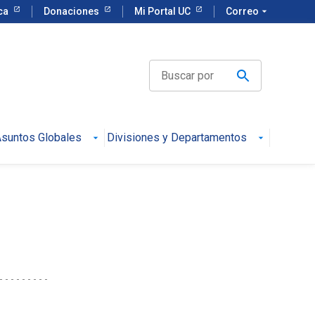
eca
Donaciones
Mi Portal UC
Correo
arrow_drop_down
suntos Globales
Divisiones y Departamentos