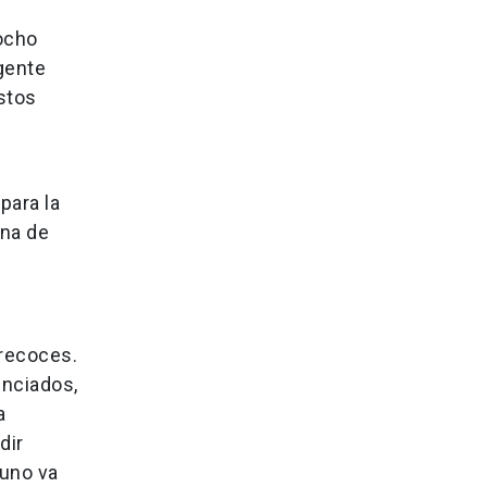
 ocho
 gente
stos
para la
ina de
precoces.
enciados,
a
dir
 uno va