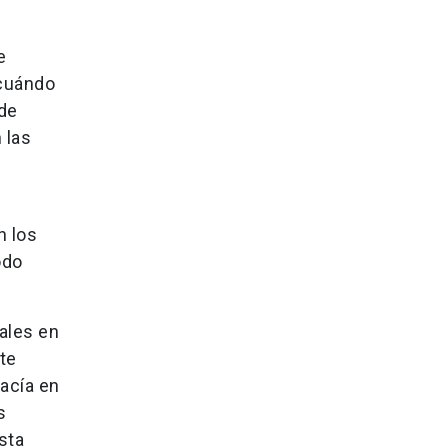
e
 cuándo
de
 las
n los
odo
iales en
te
acía en
s
sta