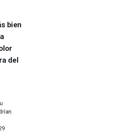
ás bien
ra
olor
ra del
su
drían
29