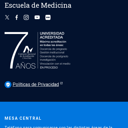
Escuela de Medicina
Políticas de Privacidad
verified_user
MESA CENTRAL
Teléfono para comunicarse con las distintas áreas de la