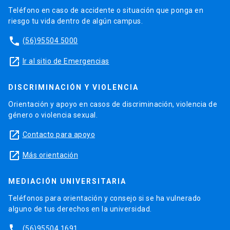
Teléfono en caso de accidente o situación que ponga en
riesgo tu vida dentro de algún campus.
phone
(56)95504 5000
launch
Ir al sitio de Emergencias
DISCRIMINACIÓN Y VIOLENCIA
Orientación y apoyo en casos de discriminación, violencia de
género o violencia sexual.
launch
Contacto para apoyo
launch
Más orientación
MEDIACIÓN UNIVERSITARIA
Teléfonos para orientación y consejo si se ha vulnerado
alguno de tus derechos en la universidad.
phone
(56)95504 1691