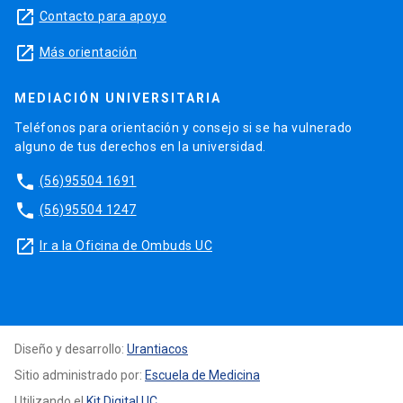
launch
Contacto para apoyo
launch
Más orientación
MEDIACIÓN UNIVERSITARIA
Teléfonos para orientación y consejo si se ha vulnerado
alguno de tus derechos en la universidad.
phone
(56)95504 1691
phone
(56)95504 1247
launch
Ir a la Oficina de Ombuds UC
Diseño y desarrollo:
Urantiacos
Sitio administrado por:
Escuela de Medicina
Utilizando el
Kit Digital UC