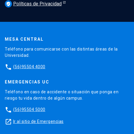
Políticas de Privacidad
verified_user
MESA CENTRAL
Teléfono para comunicarse con las distintas áreas de la
Universidad.
phone
(56)95504 4000
EMERGENCIAS UC
Teléfono en caso de accidente o situación que ponga en
riesgo tu vida dentro de algún campus.
phone
(56)95504 5000
launch
Ir al sitio de Emergencias