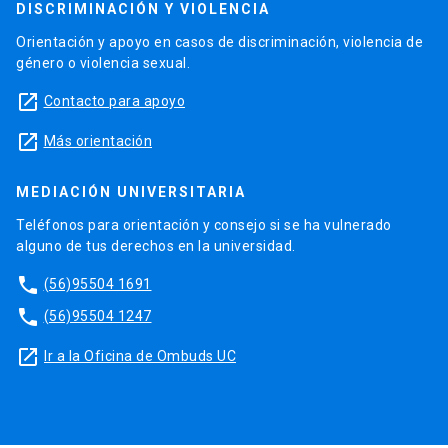
DISCRIMINACIÓN Y VIOLENCIA
Orientación y apoyo en casos de discriminación, violencia de
género o violencia sexual.
launch
Contacto para apoyo
launch
Más orientación
MEDIACIÓN UNIVERSITARIA
Teléfonos para orientación y consejo si se ha vulnerado
alguno de tus derechos en la universidad.
phone
(56)95504 1691
phone
(56)95504 1247
launch
Ir a la Oficina de Ombuds UC