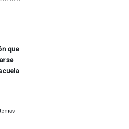
ión que
marse
escuela
 temas