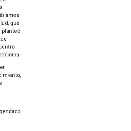
la
debíamos
lud, que
e planteó
nde
uentro
medicina.
er
cimiento,
s
 agendado
o