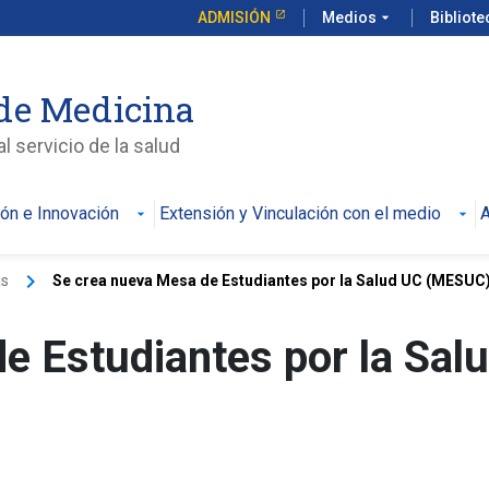
ADMISIÓN
Medios
arrow_drop_down
Bibliot
de Medicina
l servicio de la salud
ión e Innovación
Extensión y Vinculación con el medio
A
keyboard_arrow_right
as
Se crea nueva Mesa de Estudiantes por la Salud UC (MESUC
e Estudiantes por la Sal