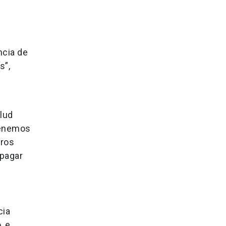
ncia de
s”,
lud
tenemos
tros
 pagar
cia
, e