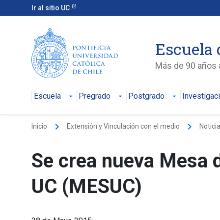
Ir al sitio UC
Escuela 
Más de 90 años a
Escuela
Pregrado
Postgrado
Investigac
keyboard_arrow_right
keyboard_arrow_right
Inicio
Extensión y Vinculación con el medio
Notici
Se crea nueva Mesa d
UC (MESUC)