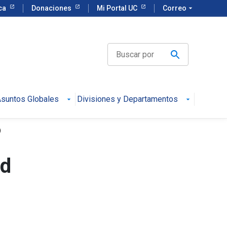
eca
Donaciones
Mi Portal UC
Correo
arrow_drop_down
suntos Globales
Divisiones y Departamentos
)
ud