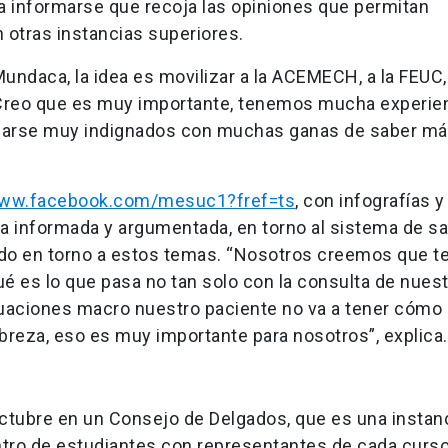
a informarse que recoja las opiniones que permitan
n otras instancias superiores.
undaca, la idea es movilizar a la ACEMECH, a la FEUC,
Creo que es muy importante, tenemos mucha experie
arse muy indignados con muchas ganas de saber má
www.facebook.com/mesuc1?fref=ts
, con infografías y
a informada y argumentada, en torno al sistema de sa
endo en torno a estos temas. “Nosotros creemos que 
 es lo que pasa no tan solo con la consulta de nues
tuaciones macro nuestro paciente no va a tener cómo
obreza, eso es muy importante para nosotros”, explica.
e octubre en un Consejo de Delgados, que es una instan
ntro de estudiantes con representantes de cada curso