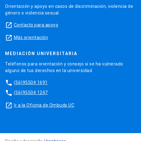
Orientación y apoyo en casos de discriminación, violencia de
género o violencia sexual.
launch
Contacto para apoyo
launch
Más orientación
MEDIACIÓN UNIVERSITARIA
Teléfonos para orientación y consejo si se ha vulnerado
alguno de tus derechos en la universidad.
phone
(56)95504 1691
phone
(56)95504 1247
launch
Ir a la Oficina de Ombuds UC