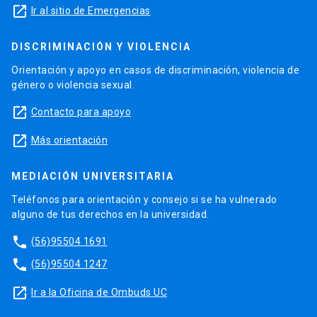
launch
Ir al sitio de Emergencias
DISCRIMINACIÓN Y VIOLENCIA
Orientación y apoyo en casos de discriminación, violencia de
género o violencia sexual.
launch
Contacto para apoyo
launch
Más orientación
MEDIACIÓN UNIVERSITARIA
Teléfonos para orientación y consejo si se ha vulnerado
alguno de tus derechos en la universidad.
phone
(56)95504 1691
phone
(56)95504 1247
launch
Ir a la Oficina de Ombuds UC