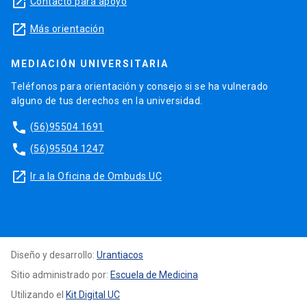
launch
Contacto para apoyo
launch
Más orientación
MEDIACIÓN UNIVERSITARIA
Teléfonos para orientación y consejo si se ha vulnerado
alguno de tus derechos en la universidad.
phone
(56)95504 1691
phone
(56)95504 1247
launch
Ir a la Oficina de Ombuds UC
Diseño y desarrollo:
Urantiacos
Sitio administrado por:
Escuela de Medicina
Utilizando el
Kit Digital UC