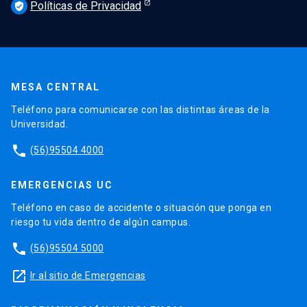
Políticas de Privacidad
verified_user
MESA CENTRAL
Teléfono para comunicarse con las distintas áreas de la
Universidad.
phone
(56)95504 4000
EMERGENCIAS UC
Teléfono en caso de accidente o situación que ponga en
riesgo tu vida dentro de algún campus.
phone
(56)95504 5000
launch
Ir al sitio de Emergencias