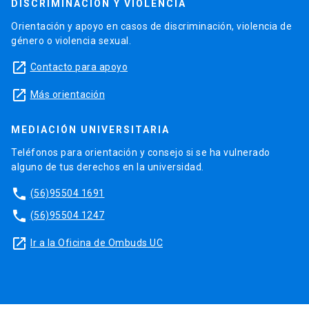
DISCRIMINACIÓN Y VIOLENCIA
Orientación y apoyo en casos de discriminación, violencia de
género o violencia sexual.
launch
Contacto para apoyo
launch
Más orientación
MEDIACIÓN UNIVERSITARIA
Teléfonos para orientación y consejo si se ha vulnerado
alguno de tus derechos en la universidad.
phone
(56)95504 1691
phone
(56)95504 1247
launch
Ir a la Oficina de Ombuds UC