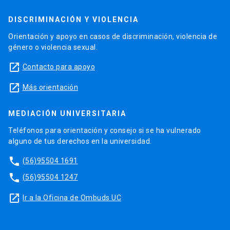
DISCRIMINACIÓN Y VIOLENCIA
Orientación y apoyo en casos de discriminación, violencia de
género o violencia sexual.
launch
Contacto para apoyo
launch
Más orientación
MEDIACIÓN UNIVERSITARIA
Teléfonos para orientación y consejo si se ha vulnerado
alguno de tus derechos en la universidad.
phone
(56)95504 1691
phone
(56)95504 1247
launch
Ir a la Oficina de Ombuds UC