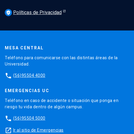
Políticas de Privacidad
verified_user
MESA CENTRAL
Teléfono para comunicarse con las distintas áreas de la
Universidad.
phone
(56)95504 4000
EMERGENCIAS UC
Teléfono en caso de accidente o situación que ponga en
riesgo tu vida dentro de algún campus.
phone
(56)95504 5000
launch
Ir al sitio de Emergencias