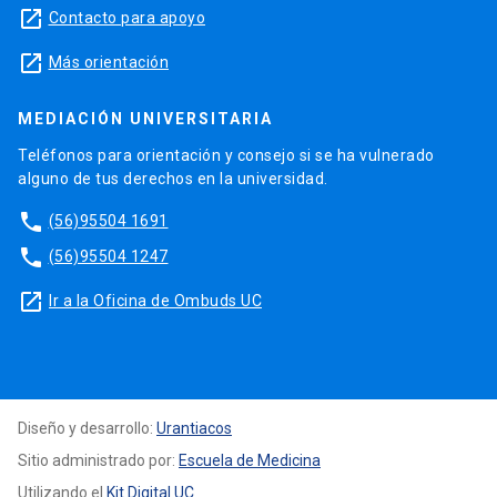
launch
Contacto para apoyo
launch
Más orientación
MEDIACIÓN UNIVERSITARIA
Teléfonos para orientación y consejo si se ha vulnerado
alguno de tus derechos en la universidad.
phone
(56)95504 1691
phone
(56)95504 1247
launch
Ir a la Oficina de Ombuds UC
Diseño y desarrollo:
Urantiacos
Sitio administrado por:
Escuela de Medicina
Utilizando el
Kit Digital UC