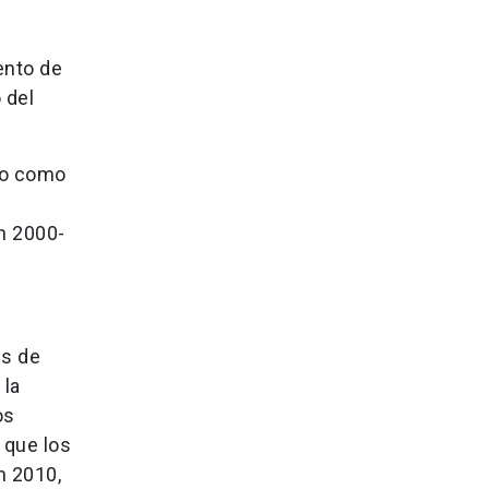
ento de
 del
ado como
n 2000-
es de
 la
os
 que los
n 2010,