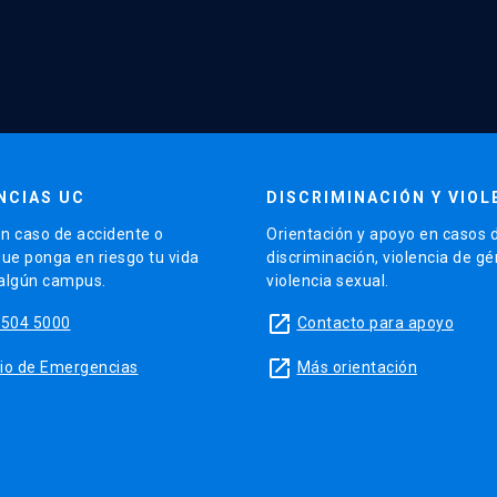
NCIAS UC
DISCRIMINACIÓN Y VIOL
n caso de accidente o
Orientación y apoyo en casos 
que ponga en riesgo tu vida
discriminación, violencia de g
 algún campus.
violencia sexual.
launch
5504 5000
Contacto para apoyo
launch
sitio de Emergencias
Más orientación