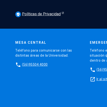
Políticas de Privacidad
verified_user
MESA CENTRAL
EMERGE
Teléfono para comunicarse con las
Teléfono e
distintas áreas de la Universidad.
situación 
dentro de
phone
(56)95504 4000
phone
(56)9
launch
Ir al 