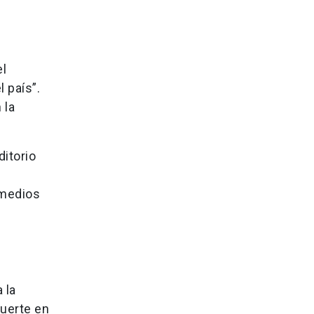
el
 país”.
 la
ditorio
 medios
 la
muerte en