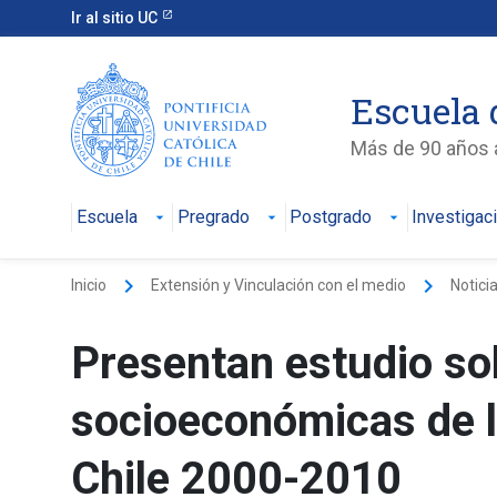
Ir al sitio UC
Escuela 
Más de 90 años a
Escuela
Pregrado
Postgrado
Investigac
keyboard_arrow_right
keyboard_arrow_right
Inicio
Extensión y Vinculación con el medio
Notici
Presentan estudio so
socioeconómicas de l
Chile 2000-2010