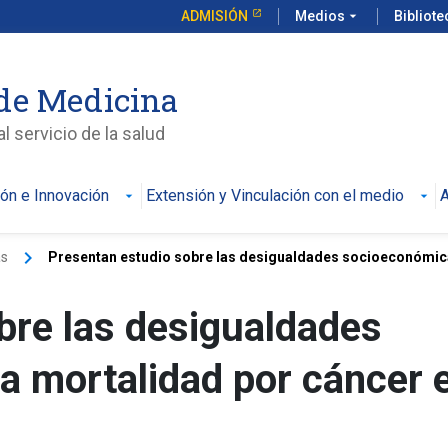
ADMISIÓN
Medios
arrow_drop_down
Bibliot
de Medicina
l servicio de la salud
ión e Innovación
Extensión y Vinculación con el medio
A
keyboard_arrow_right
as
Presentan estudio sobre las desigualdades socioeconómica
bre las desigualdades
a mortalidad por cáncer 