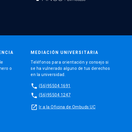
ENCIA
MEDIACIÓN UNIVERSITARIA
de
Teléfonos para orientación y consejo si
énero o
se ha vulnerado alguno de tus derechos
en la universidad.
phone
(56)95504 1691
phone
(56)95504 1247
launch
Ir a la Oficina de Ombuds UC