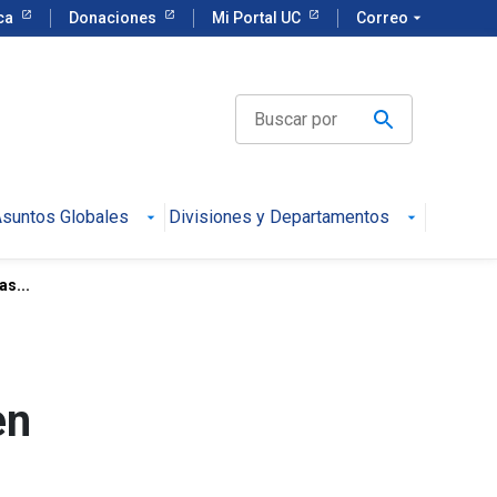
eca
Donaciones
Mi Portal UC
Correo
arrow_drop_down
suntos Globales
Divisiones y Departamentos
s...
en