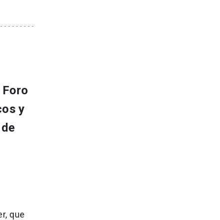
l Foro
cos y
 de
r, que