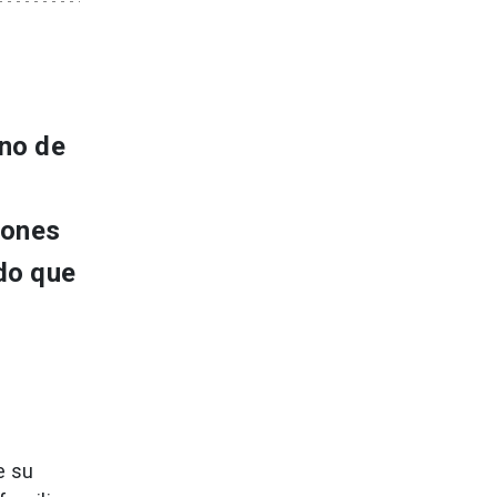
mno de
iones
ado que
e su