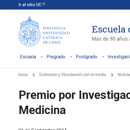
Ir al sitio UC
Escuela 
Más de 90 años a
Escuela
Pregrado
Postgrado
Investigac
keyboard_arrow_right
keyboard_arrow_right
Inicio
Extensión y Vinculación con el medio
Notici
Premio por Investiga
Medicina