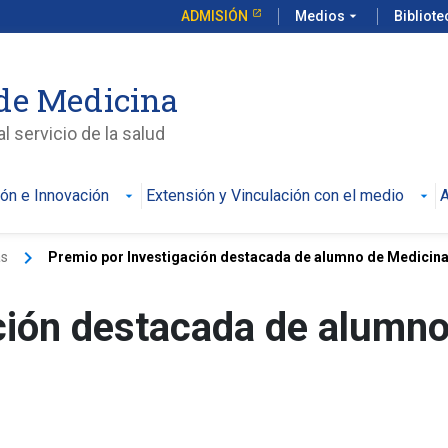
ADMISIÓN
Medios
arrow_drop_down
Bibliot
de Medicina
l servicio de la salud
ión e Innovación
Extensión y Vinculación con el medio
A
keyboard_arrow_right
as
Premio por Investigación destacada de alumno de Medicin
ción destacada de alumno