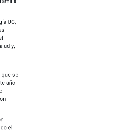
familia
gía UC,
as
el
alud y,
) que se
ste año
el
con
ón
do el