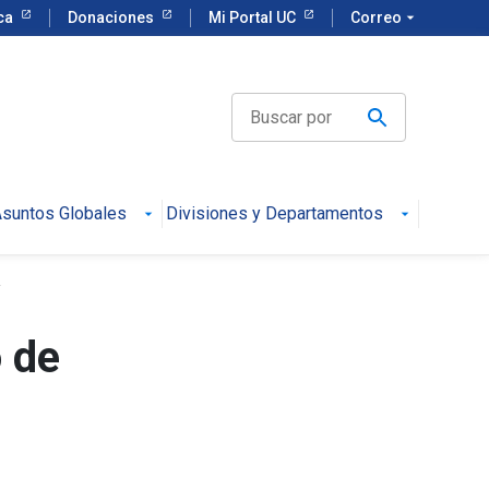
eca
Donaciones
Mi Portal UC
Correo
arrow_drop_down
suntos Globales
Divisiones y Departamentos
a
 de