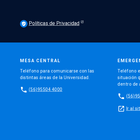
Políticas de Privacidad
verified_user
MESA CENTRAL
EMERGE
Teléfono para comunicarse con las
Teléfono e
distintas áreas de la Universidad.
situación 
dentro de
phone
(56)95504 4000
phone
(56)9
launch
Ir al 