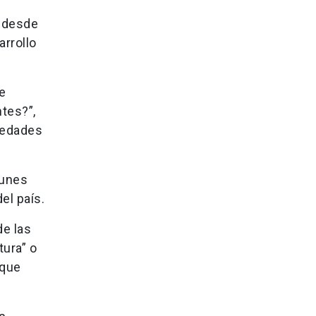
) desde
arrollo
e
ntes?”,
medades
munes
el país.
de las
ura” o
 que