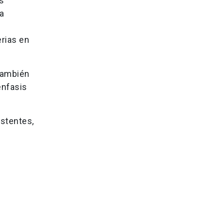
as
a
erias en
también
énfasis
istentes,