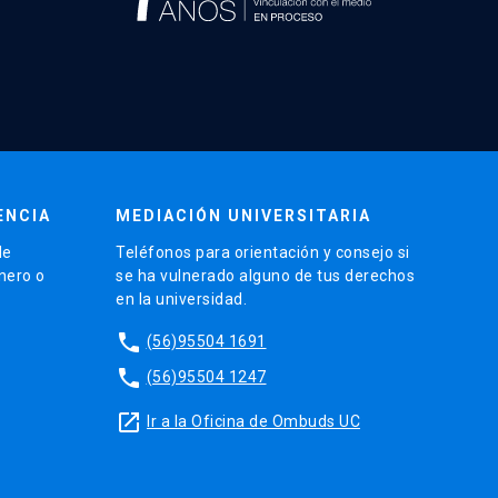
ENCIA
MEDIACIÓN UNIVERSITARIA
de
Teléfonos para orientación y consejo si
énero o
se ha vulnerado alguno de tus derechos
en la universidad.
phone
(56)95504 1691
phone
(56)95504 1247
launch
Ir a la Oficina de Ombuds UC