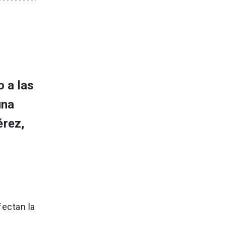
 a las
una
érez,
ectan la