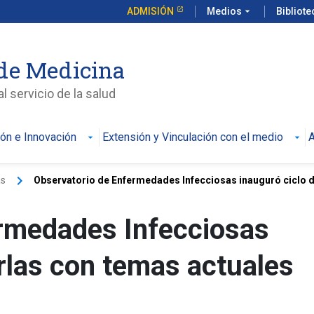
ADMISIÓN
Medios
arrow_drop_down
Bibliot
de Medicina
l servicio de la salud
ión e Innovación
Extensión y Vinculación con el medio
A
keyboard_arrow_right
as
Observatorio de Enfermedades Infecciosas inauguró ciclo d.
rmedades Infecciosas
rlas con temas actuales