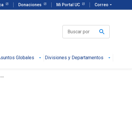
eca
Donaciones
Mi Portal UC
Correo
arrow_drop_down
suntos Globales
Divisiones y Departamentos
..