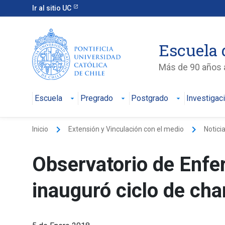
Ir al sitio UC
Escuela 
Más de 90 años a
Escuela
Pregrado
Postgrado
Investigac
keyboard_arrow_right
keyboard_arrow_right
Inicio
Extensión y Vinculación con el medio
Notici
Observatorio de Enfe
inauguró ciclo de cha