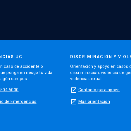
NCIAS UC
DISCRIMINACIÓN Y VIOL
n caso de accidente o
Orientación y apoyo en casos 
que ponga en riesgo tu vida
discriminación, violencia de g
 algún campus.
violencia sexual.
launch
5504 5000
Contacto para apoyo
launch
sitio de Emergencias
Más orientación