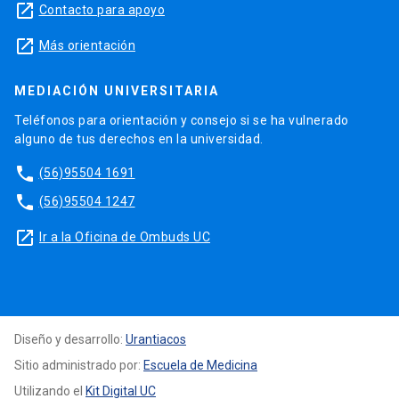
launch
Contacto para apoyo
launch
Más orientación
MEDIACIÓN UNIVERSITARIA
Teléfonos para orientación y consejo si se ha vulnerado
alguno de tus derechos en la universidad.
phone
(56)95504 1691
phone
(56)95504 1247
launch
Ir a la Oficina de Ombuds UC
Diseño y desarrollo:
Urantiacos
Sitio administrado por:
Escuela de Medicina
Utilizando el
Kit Digital UC