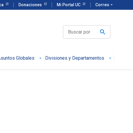
eca
Donaciones
Mi Portal UC
Correo
arrow_drop_down
suntos Globales
Divisiones y Departamentos