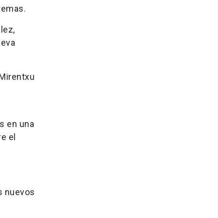
 temas.
lez,
ueva
 Mirentxu
es en una
e el
os nuevos