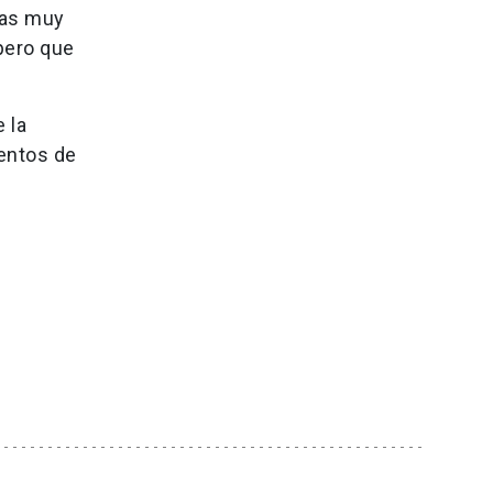
sas muy
 pero que
 la
lentos de