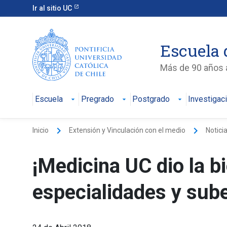
Ir al sitio UC
Escuela 
Más de 90 años a
Escuela
Pregrado
Postgrado
Investigac
keyboard_arrow_right
keyboard_arrow_right
Inicio
Extensión y Vinculación con el medio
Notici
¡Medicina UC dio la b
especialidades y sub