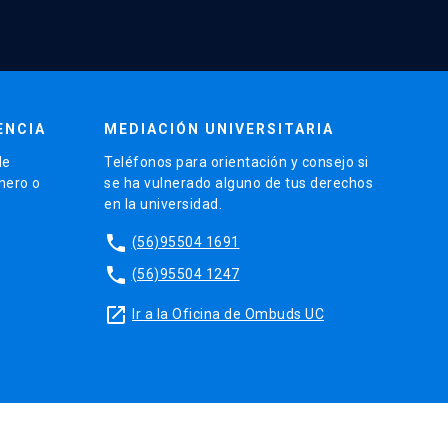
ENCIA
MEDIACIÓN UNIVERSITARIA
de
Teléfonos para orientación y consejo si
énero o
se ha vulnerado alguno de tus derechos
en la universidad.
phone
(56)95504 1691
phone
(56)95504 1247
launch
Ir a la Oficina de Ombuds UC