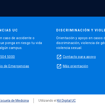
NCIAS UC
DISCRIMINACIÓN Y VIOL
n caso de accidente o
Orientación y apoyo en casos 
que ponga en riesgo tu vida
discriminación, violencia de g
 algún campus.
violencia sexual.
launch
5504 5000
Contacto para apoyo
launch
sitio de Emergencias
Más orientación
Escuela de Medicina
Utilizando el
Kit Digital UC