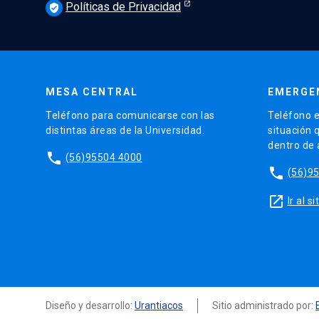
Políticas de Privacidad
verified_user
MESA CENTRAL
EMERGE
Teléfono para comunicarse con las
Teléfono e
distintas áreas de la Universidad.
situación 
dentro de
phone
(56)95504 4000
phone
(56)9
launch
Ir al 
Diseño y desarrollo:
Urantiacos
Sitio administrado por: