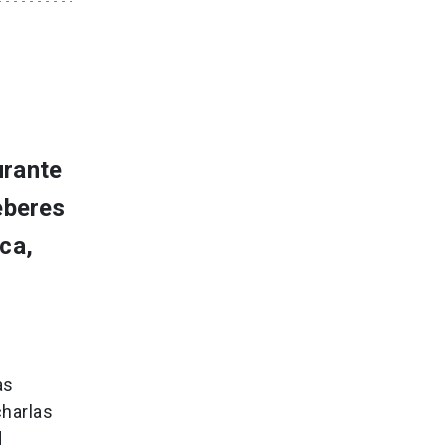
urante
eberes
ca,
as
charlas
d