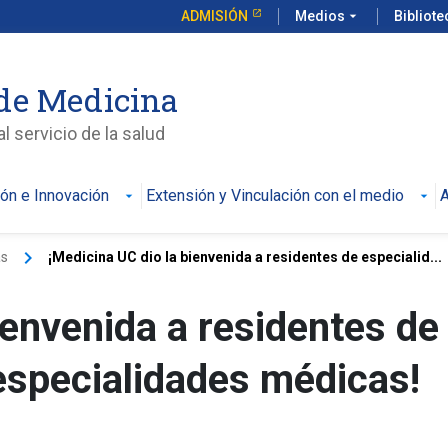
ADMISIÓN
Medios
arrow_drop_down
Bibliot
de Medicina
l servicio de la salud
ión e Innovación
Extensión y Vinculación con el medio
A
keyboard_arrow_right
as
¡Medicina UC dio la bienvenida a residentes de especialid...
ienvenida a residentes de
especialidades médicas!