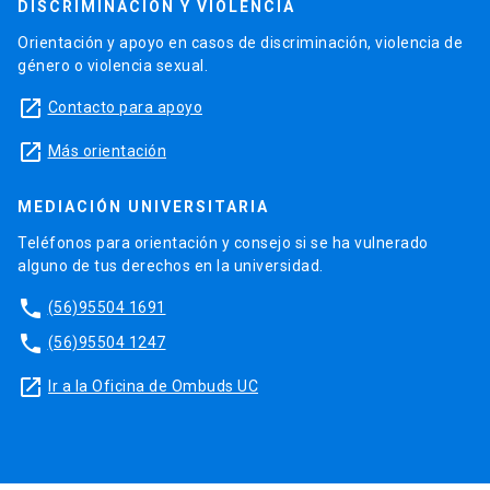
DISCRIMINACIÓN Y VIOLENCIA
Orientación y apoyo en casos de discriminación, violencia de
género o violencia sexual.
launch
Contacto para apoyo
launch
Más orientación
MEDIACIÓN UNIVERSITARIA
Teléfonos para orientación y consejo si se ha vulnerado
alguno de tus derechos en la universidad.
phone
(56)95504 1691
phone
(56)95504 1247
launch
Ir a la Oficina de Ombuds UC