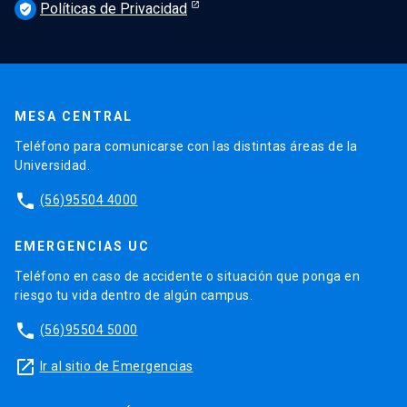
Políticas de Privacidad
verified_user
MESA CENTRAL
Teléfono para comunicarse con las distintas áreas de la
Universidad.
phone
(56)95504 4000
EMERGENCIAS UC
Teléfono en caso de accidente o situación que ponga en
riesgo tu vida dentro de algún campus.
phone
(56)95504 5000
launch
Ir al sitio de Emergencias