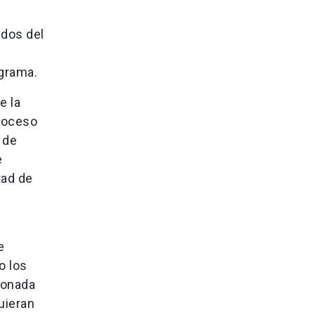
ados del
ograma.
e la
Proceso
 de
e
tad de
e
o los
ionada
uieran