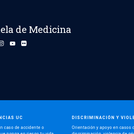
ela de Medicina
NCIAS UC
DISCRIMINACIÓN Y VIOL
n caso de accidente o
Orientación y apoyo en casos 
que ponga en riesgo tu vida
discriminación, violencia de g