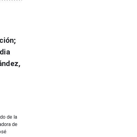
ción;
dia
ández,
ado de la
adora de
osé