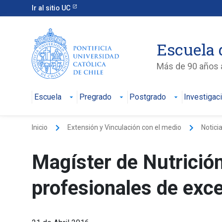
Ir al sitio UC
Escuela 
Más de 90 años a
Escuela
Pregrado
Postgrado
Investigac
keyboard_arrow_right
keyboard_arrow_right
Inicio
Extensión y Vinculación con el medio
Notici
Magíster de Nutrició
profesionales de exce