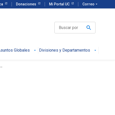
eca
Donaciones
Mi Portal UC
Correo
arrow_drop_down
suntos Globales
Divisiones y Departamentos
..