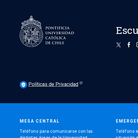
Escu
Políticas de Privacidad
verified_user
MESA CENTRAL
EMERGE
Teléfono para comunicarse con las
Teléfono e
distintas áreas de la Universidad.
situación 