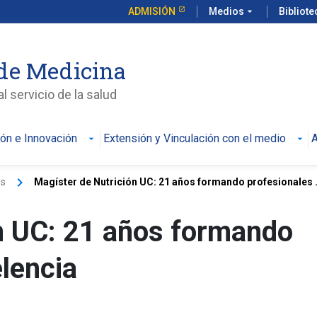
ADMISIÓN
Medios
arrow_drop_down
Bibliot
de Medicina
l servicio de la salud
ión e Innovación
Extensión y Vinculación con el medio
A
keyboard_arrow_right
as
Magíster de Nutrición UC: 21 años formando profesionales .
n UC: 21 años formando
lencia